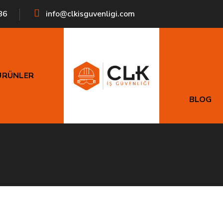
86
info@clkisguvenligi.com
ÜRÜNLER
Çoklayıcılar
BLOG