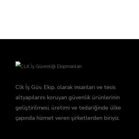
Clk İş Güv. Ekip. olarak insanları ve tesis
altyapılarını koruyan güvenlik ürünlerinin
geliştirilmesi, üretimi ve tedariğinde ülke
çapında hizmet veren şirketlerden biriyiz.