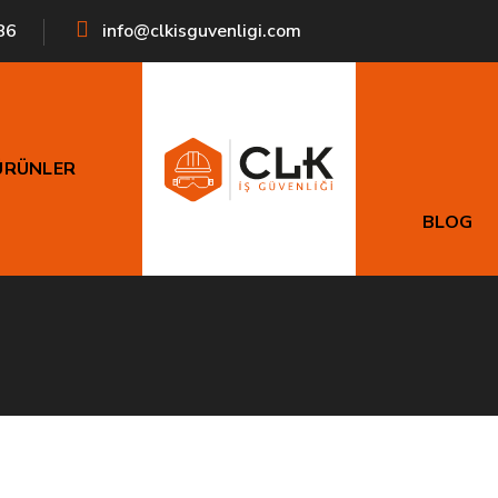
86
info@clkisguvenligi.com
ÜRÜNLER
Kurtarma Ekipmanları
BLOG