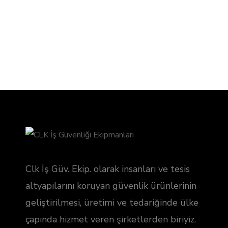
Yüksekte güvenli çalışma ekipmanları, Etiketleme ve
Kilitleme ekipmanlarının yanısıra endüstriyel koruyucu
ekipmanlarının pek çoğu bulundurmaktadır.
Clk İş Güv. Ekip. olarak insanları ve tesis
altyapılarını koruyan güvenlik ürünlerinin
geliştirilmesi, üretimi ve tedariğinde ülke
çapında hizmet veren şirketlerden biriyiz.