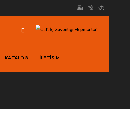
ven
KATALOG
İLETİŞİM