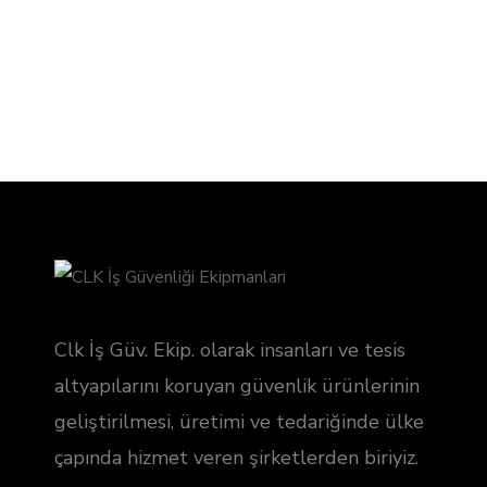
Clk İş Güv. Ekip. olarak insanları ve tesis
altyapılarını koruyan güvenlik ürünlerinin
geliştirilmesi, üretimi ve tedariğinde ülke
çapında hizmet veren şirketlerden biriyiz.