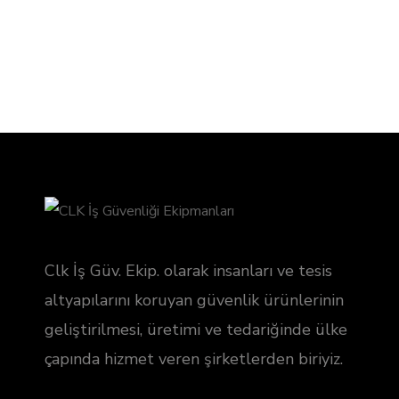
Clk İş Güv. Ekip. olarak insanları ve tesis
altyapılarını koruyan güvenlik ürünlerinin
geliştirilmesi, üretimi ve tedariğinde ülke
çapında hizmet veren şirketlerden biriyiz.