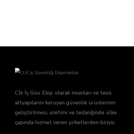
Clk İş Güv. Ekip. olarak insanları ve tesis
altyapılarını koruyan güvenlik ürünlerinin
geliştirilmesi, üretimi ve tedariğinde ülke
çapında hizmet veren şirketlerden biriyiz.