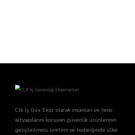
Clk İş Güv. Ekip. olarak insanları ve tesis
altyapılarını koruyan güvenlik ürünlerinin
geliştirilmesi, üretimi ve tedariğinde ülke