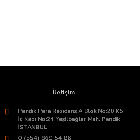
İletişim
Pendik Pera Rezidans A Blok No:20 K5
İç Kapı No:24 Yeşilbağlar Mah. Pendik
İSTANBUL
0 (554) 869 54 86