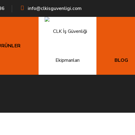
86
info@clkisguvenligi.com
ÜRÜNLER
Baret İçlikleri
BLOG