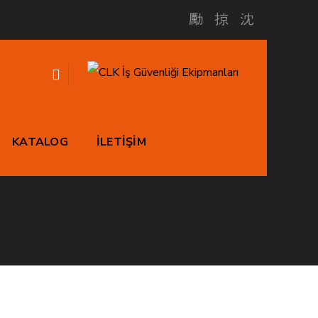
iven
KATALOG
İLETİŞİM