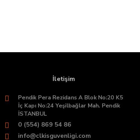
İletişim
Pendik Pera Rezidans A Blok No:20 K5
İç Kapı No:24 Yeşilbağlar Mah. Pendik
İSTANBUL
0 (554) 869 54 86
info@clkisguvenligi.com