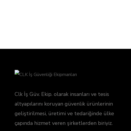
Clk İş Güv. Ekip. olarak insanları ve tesis
altyapılarını koruyan güvenlik ürünlerinin
geliştirilmesi, üretimi ve tedariğinde ülke
çapında hizmet veren şirketlerden biriyiz.