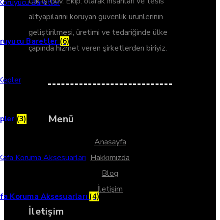
Clk İş Güv. Ekip. olarak insanları ve tesis
altyapılarını koruyan güvenlik ürünlerinin
geliştirilmesi, üretimi ve tedariğinde ülke
ruyucu Baretler
(6)
çapında hizmet veren şirketlerden biriyiz.
Menü
pler
(3)
Anasayfa
Hakkımızda
Blog
İletişim
fa Koruma Aksesuarları
(4)
İletişim