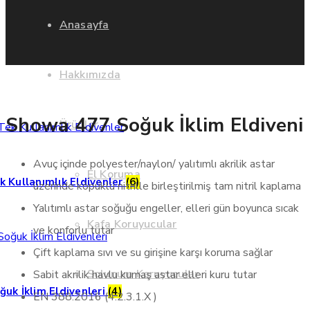
Anasayfa
Hakkımızda
Showa 477 Soğuk İklim Eldiveni
Ürünler
Avuç içinde polyester/naylon/ yalıtımlı akrilik astar
El Koruma
k Kullanımlık Eldivenler
(6)
üzerinde köpüklü nitrille birleştirilmiş tam nitril kaplama
Yalıtımlı astar soğuğu engeller, elleri gün boyunca sıcak
Kafa Koruyucular
ve konforlu tutar
Çift kaplama sıvı ve su girişine karşı koruma sağlar
Solunum Koruyucular
Sabit akrilik havlu kumaş astar elleri kuru tutar
ğuk İklim Eldivenleri
(4)
EN 388:2016 (4.2.3.1.X )