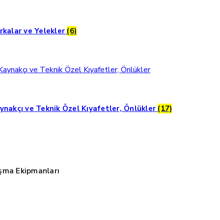
rkalar ve Yelekler
(6)
ynakçı ve Teknik Özel Kıyafetler, Önlükler
(17)
şma Ekipmanları