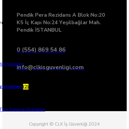
Pendik Pera Rezidans A Blok No:20
K5 İç Kapı No:24 Yeşilbağlar Mah.
oruma
Pendik İSTANBUL
0 (554) 869 54 86
info@clkisguvenligi.com
z Vizörleri
(2)
Copyright © CLK İş Güvenliği 2024