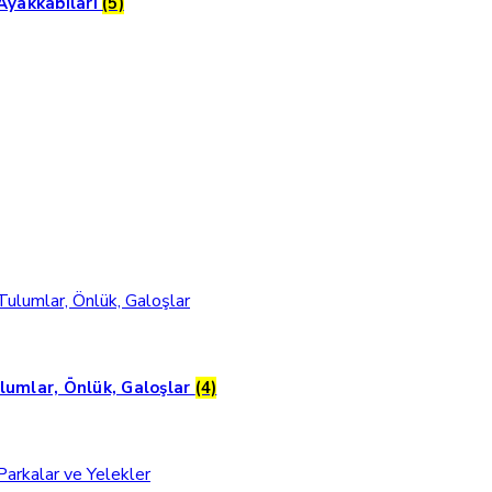
 Ayakkabıları
(5)
lumlar, Önlük, Galoşlar
(4)