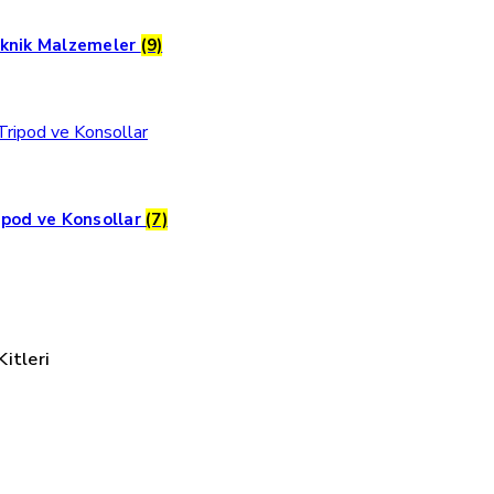
knik Malzemeler
(9)
ipod ve Konsollar
(7)
itleri