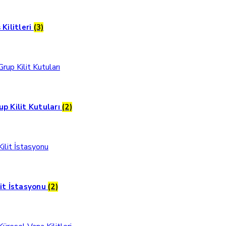
 Kilitleri
(3)
up Kilit Kutuları
(2)
lit İstasyonu
(2)