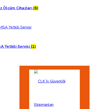
z Ölçüm Cihazları
(6)
A Yetkili Servisi
(1)