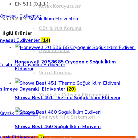
EN 511 (0.1.1 )
Kulak Koruyucular
Kategoriler:
Soğuk İklim Eldivenleri
Göz & Yüz Koruma
İlgili ürünler
myasal Eldivenler
(14)
Ayak Koruma
Honeywell 20 586 85 Cryogenic Soğuk İklim
Eldiveni
Vücut Koruma
silmeye Dayanıklı Eldivenler
(20)
Yüksekte Çalışma Ekipmanları
Showa Best 451 Thermo Soğuk İklim Eldiveni
Emniyet Kilit Sistemleri
Showa Best 460 Soğuk İklim Eldiveni
ynak Eldivenleri
(3)