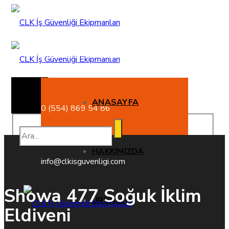
Pendik / İSTANBUL
ANASAYFA
0 (554) 869 54 86
HAKKIMIZDA
info@clkisguvenligi.com
Showa 477 Soğuk İklim
ÜRÜNLER
Eldiveni