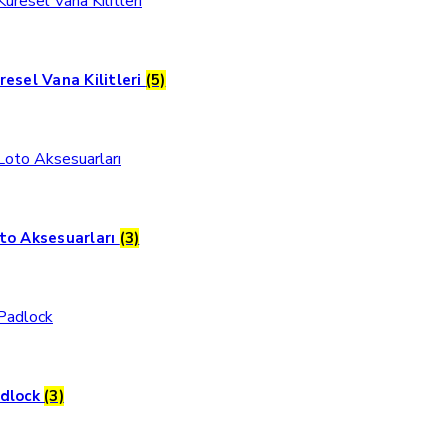
resel Vana Kilitleri
(5)
to Aksesuarları
(3)
dlock
(3)