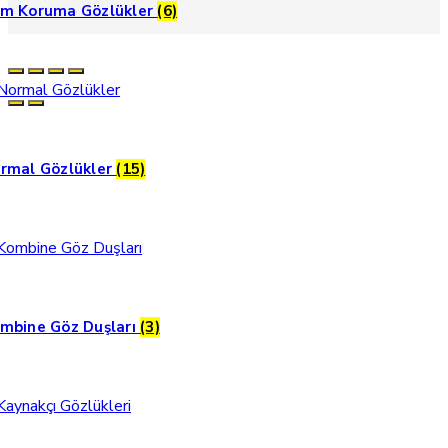
m Koruma Gözlükler
(6)
rmal Gözlükler
(15)
mbine Göz Duşları
(3)