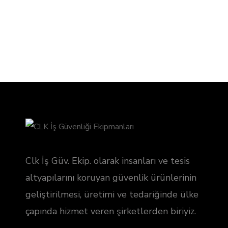
Clk İş Güv. Ekip. olarak insanları ve tesis
altyapılarını koruyan güvenlik ürünlerinin
geliştirilmesi, üretimi ve tedariğinde ülke
çapında hizmet veren şirketlerden biriyiz.