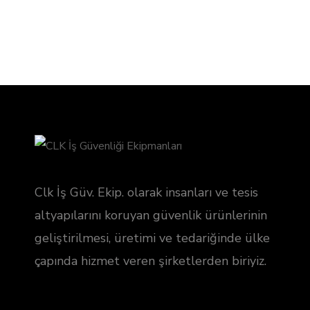
Clk İş Güv. Ekip. olarak insanları ve tesis
altyapılarını koruyan güvenlik ürünlerinin
geliştirilmesi, üretimi ve tedariğinde ülke
çapında hizmet veren şirketlerden biriyiz.