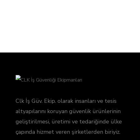
Clk İş Güv. Ekip. olarak insanları ve tesis
altyapılarını koruyan güvenlik ürünlerinin
geliştirilmesi, üretimi ve tedariğinde ülke
çapında hizmet veren şirketlerden biriyiz.