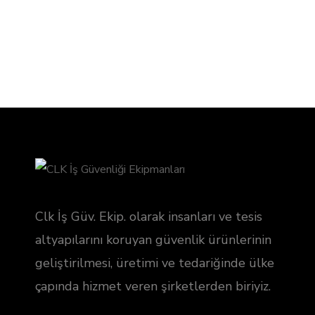
Clk İş Güv. Ekip. olarak insanları ve tesis
altyapılarını koruyan güvenlik ürünlerinin
geliştirilmesi, üretimi ve tedariğinde ülke
çapında hizmet veren şirketlerden biriyiz.