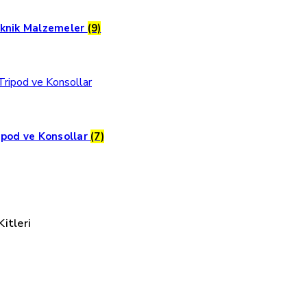
knik Malzemeler
(9)
ipod ve Konsollar
(7)
itleri