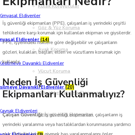
Ekipmanları Nedir?
Kulak Koruyucular
İş güvenliği ekipmanları (PPE), çalışanları iş yerindeki çeşitli
Göz & Yüz Koruma
tehlikelere karşı korumak için kullanılan ekipman ve giysilerdir.
myasal Eldivenler
(14)
PPE, işyerindeki risklere göre değişebilir ve çalışanların
Ayak Koruma
gözleri, kulakları, başları, elleri ve vücutlarını korumak için
kullanılır.
Vücut Koruma
Neden İş Güvenliği
silmeye Dayanıklı Eldivenler
(20)
Ekipmanları Kullanmalıyız?
Yüksekte Çalışma Ekipmanları
Emniyet Kilit Sistemleri
Çalışan Güvenliği:
İş güvenliği ekipmanları, çalışanların iş
yerindeki yaralanma veya hastalıklardan korunmasına yardımcı
olur. Örneğin, başlık giymek baş yaralanmalarını önler.
ynak Eldivenleri
(3)