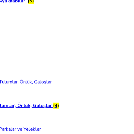
 Ayakkabıları
(5)
lumlar, Önlük, Galoşlar
(4)