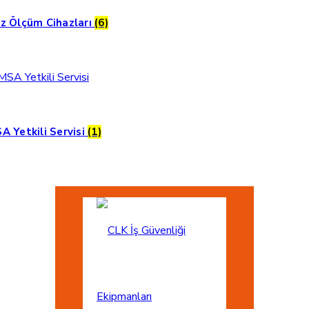
z Ölçüm Cihazları
(6)
A Yetkili Servisi
(1)