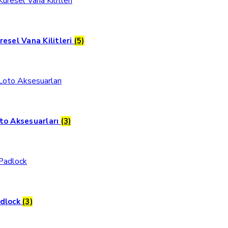
resel Vana Kilitleri
(5)
to Aksesuarları
(3)
dlock
(3)