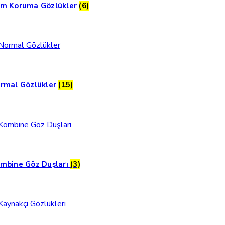
m Koruma Gözlükler
(6)
rmal Gözlükler
(15)
mbine Göz Duşları
(3)