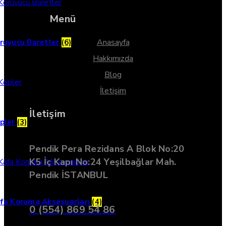
Menü
Anasayfa
ruyucu Baretler
(6)
Hakkımızda
Blog
İletişim
İletişim
pler
(3)
Pendik Pera Rezidans A Blok No:20
K5 İç Kapı No:24 Yeşilbağlar Mah.
Pendik İSTANBUL
fa Koruma Aksesuarları
(4)
0 (554) 869 54 86