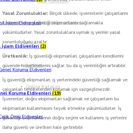
Atık Yönetimi
Yasal Zorunluluklar:
Birçok ülkede, işverenlerin çalışanlarını
Gaz Ölçüm cihazları
korumak ve iş güvenliği ekipmanlarını sağlamakla
yükümlüdürler. Yasal zorunluluklara uymak iş yerinin yasal
sorumluluğunu azaltır.
Blog
ıl İşlem Eldivenleri
(2)
Üretkenlik:
İş güvenliği ekipmanları, çalışanların kendilerini
İletişim
güvende hissetmelerini sağlar, bu da iş verimliliğini artırabilir.
İş güvenliği ekipmanları, iş yerlerindeki güvenliği sağlamak ve
Online Katalog
çalışanları tehlikelerden korumak için vazgeçilmezdir.
nel Koruma Eldivenleri
(19)
İşverenler, doğru ekipmanları sağlamak ve çalışanların bu
ekipmanları kullanmasını teşvik etmekle yükümlüdürler. İş
güvenliği ekipmanlarının doğru seçimi ve kullanımı, iş yerlerini
daha güvenli ve üretken hale getirebilir.