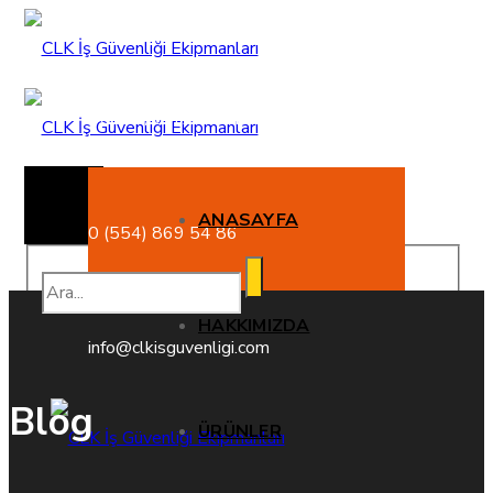
Pendik / İSTANBUL
ANASAYFA
0 (554) 869 54 86
HAKKIMIZDA
info@clkisguvenligi.com
Blog
ÜRÜNLER