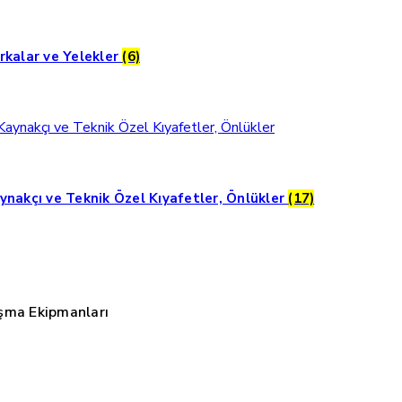
rkalar ve Yelekler
(6)
ynakçı ve Teknik Özel Kıyafetler, Önlükler
(17)
şma Ekipmanları