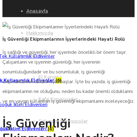
Anasayfa
Hakkımızda
İş Güvenliği Ekipmanlarının İşyerlerindeki Hayati Rolü
İş sağlığı ve güvenliği, her işyerinde öncelikli bir önem taşır.
Ürünler
Çalışanların ve işyerinin güvenliği, her işverenin
sorumluluğundadır ve bu sorumluluk, iş güvenliği
El Koruma
k Kullanımlık Eldivenler
(6)
ekipmanlarının kullanımıyla başlar. İşte bu yazıda, iş güvenliği
ekipmanlarının ne olduğunu, neden bu kadar önemli olduklarını
Kafa Koruyucular
ve en yaygın kullanılan iş güvenliği ekipmanlarını inceleyeceğiz.
İş Güvenliği
Solunum Koruyucular
ğuk İklim Eldivenleri
(4)