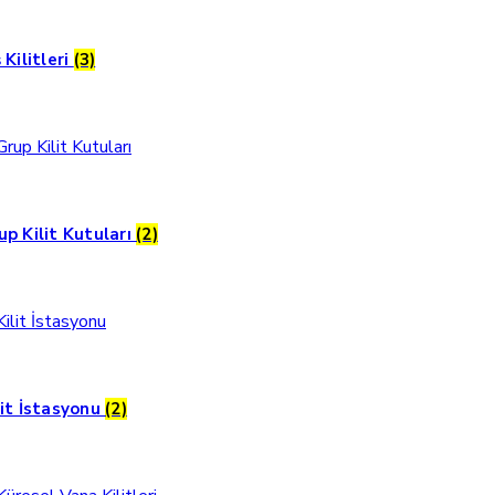
 Kilitleri
(3)
up Kilit Kutuları
(2)
lit İstasyonu
(2)