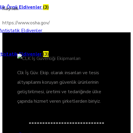
lik Örgü Eldivenler
(3)
0 (554) 869 54 86
Kaynak
https://www.osha.gov/
tistatik Eldivenler
(3)
Clk İş Güv. Ekip. olarak insanları ve tesis
altyapılarını koruyan güvenlik ürünlerinin
geliştirilmesi, üretimi ve tedariğinde ülke
çapında hizmet veren şirketlerden biriyiz.