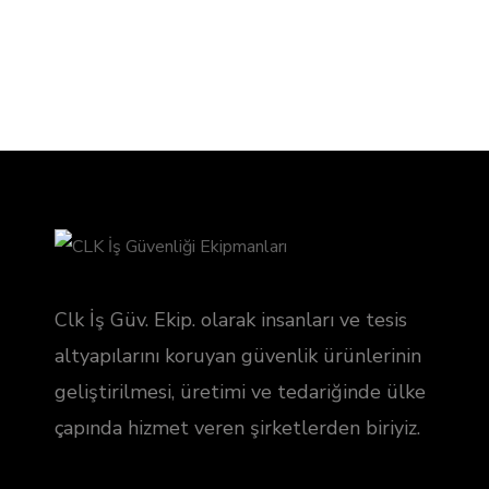
Clk İş Güv. Ekip. olarak insanları ve tesis
altyapılarını koruyan güvenlik ürünlerinin
geliştirilmesi, üretimi ve tedariğinde ülke
çapında hizmet veren şirketlerden biriyiz.