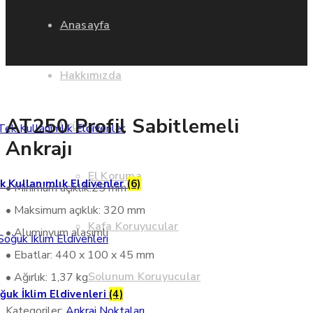
Anasayfa
Hakkımızda
AT250 Profil Sabitlemeli
Ürünler
Ankrajı
El Koruma
k Kullanımlık Eldivenler
(6)
• Minimum açıklık:25 mm
• Maksimum açıklık: 320 mm
Kafa Koruyucular
• Aluminyum alaşımlı
• Ebatlar: 440 x 100 x 45 mm
Solunum Koruyucular
• Ağırlık: 1,37 kg
ğuk İklim Eldivenleri
(4)
Kategoriler:
Ankraj Noktaları