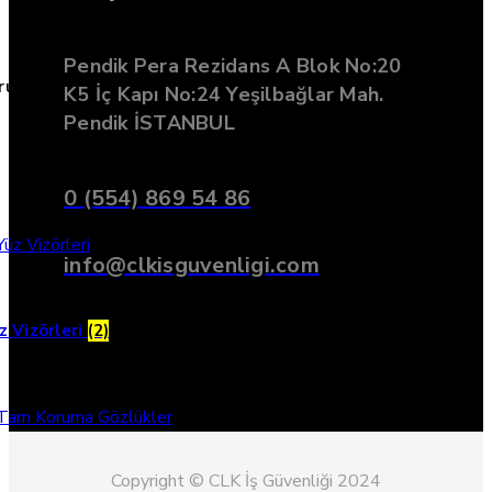
Pendik Pera Rezidans A Blok No:20
oruma
K5 İç Kapı No:24 Yeşilbağlar Mah.
Pendik İSTANBUL
0 (554) 869 54 86
info@clkisguvenligi.com
z Vizörleri
(2)
Copyright © CLK İş Güvenliği 2024