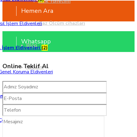
Atık Yönetimi
Hemen Ara
Gaz Ölçüm cihazları
Whatsapp
Blog
ıl İşlem Eldivenleri
(2)
Online Teklif Al
İletişim
Online Katalog
nel Koruma Eldivenleri
(19)