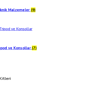
knik Malzemeler
(9)
ipod ve Konsollar
(7)
itleri