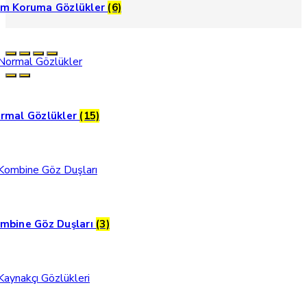
m Koruma Gözlükler
(6)
rmal Gözlükler
(15)
mbine Göz Duşları
(3)