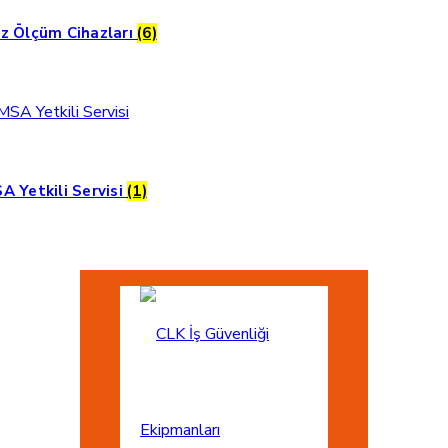
z Ölçüm Cihazları
(6)
A Yetkili Servisi
(1)