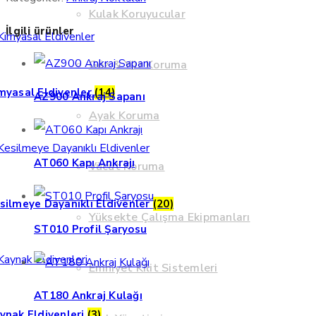
Kulak Koruyucular
İlgili ürünler
Göz & Yüz Koruma
myasal Eldivenler
(14)
AZ900 Ankraj Sapanı
Ayak Koruma
AT060 Kapı Ankrajı
Vücut Koruma
silmeye Dayanıklı Eldivenler
(20)
Yüksekte Çalışma Ekipmanları
ST010 Profil Şaryosu
Emniyet Kilit Sistemleri
AT180 Ankraj Kulağı
ynak Eldivenleri
(3)