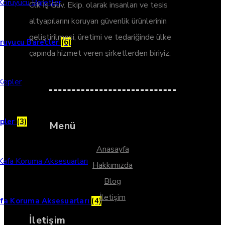
Clk İş Güv. Ekip. olarak insanları ve tesis
altyapılarını koruyan güvenlik ürünlerinin
geliştirilmesi, üretimi ve tedariğinde ülke
ruyucu Baretler
(6)
çapında hizmet veren şirketlerden biriyiz.
pler
(3)
Menü
Anasayfa
Hakkımızda
Blog
İletişim
fa Koruma Aksesuarları
(4)
İletişim