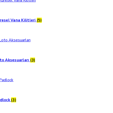
resel Vana Kilitleri
(5)
to Aksesuarları
(3)
dlock
(3)