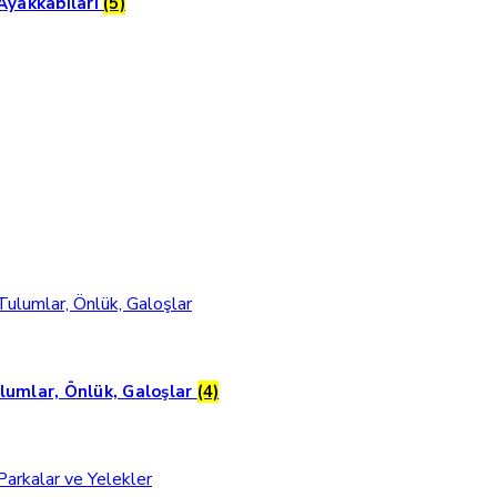
 Ayakkabıları
(5)
lumlar, Önlük, Galoşlar
(4)