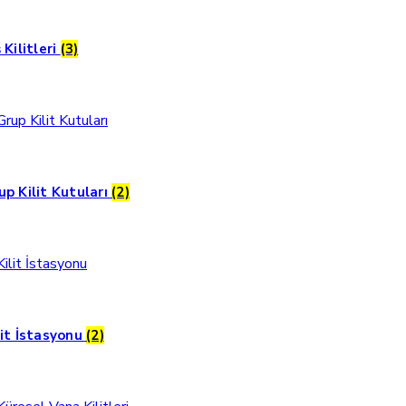
 Kilitleri
(3)
up Kilit Kutuları
(2)
lit İstasyonu
(2)