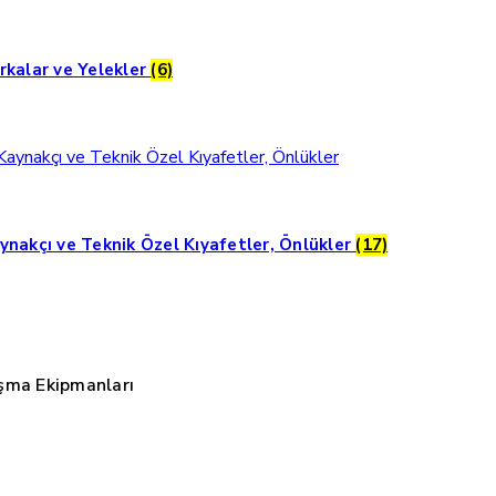
rkalar ve Yelekler
(6)
ynakçı ve Teknik Özel Kıyafetler, Önlükler
(17)
şma Ekipmanları