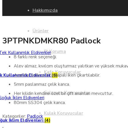
Hakkımızda
Ürünler
3PTPNKDMKR80 Padlock
El Koruma
8 farklı renk seçeneği.
Alev almaz, kıvılcım oluşturmaz yalıtkan ve yüksek muk
Kafa Koruyucular
Anahtar sadece kilit kapalı iken çıkartılabilir.
k Kullanımlık Eldivenler
(6)
5mm paslanmaz çelik kanca.
Solunum Koruyucular
Her kilidin kendine özel bir çift anahtarı mevcuttur.
80mm SS304 çelik kanca.
Kulak Koruyucular
Kategoriler:
Padlock
ğuk İklim Eldivenleri
(4)