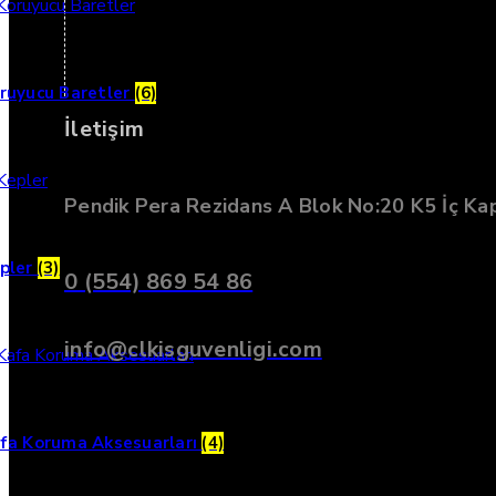
ruyucu Baretler
(6)
İletişim
Pendik Pera Rezidans A Blok No:20 K5 İç Ka
pler
(3)
0 (554) 869 54 86
info@clkisguvenligi.com
fa Koruma Aksesuarları
(4)