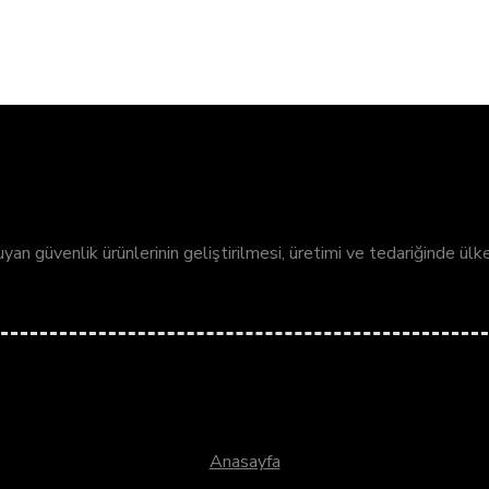
oruyan güvenlik ürünlerinin geliştirilmesi, üretimi ve tedariğinde ül
Anasayfa