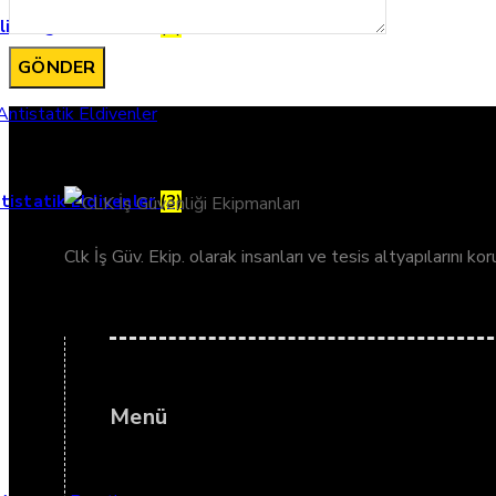
lik Örgü Eldivenler
(3)
tistatik Eldivenler
(3)
Clk İş Güv. Ekip. olarak insanları ve tesis altyapılarını k
Menü