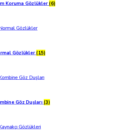
m Koruma Gözlükler
(6)
rmal Gözlükler
(15)
mbine Göz Duşları
(3)